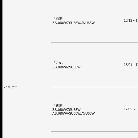
「前期」
13/12～1
ZSU60W/ZSU65W/AVU65W
「G's」
15/01～1
ZSU60W/ZSU65W
ハリアー
「後期」
17/05～
ZSU60W/ZSU65W
ASU60W/ASU65W/AVU65W