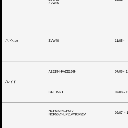
ZVW55
プリウスα
ZVW40
11/05～
AZE154H/AZE156H
07/08～1
ブレイド
GRE156H
07/08～1
NCP50V/NCP51V
02/07 ～1
NCP55V/NLP51V/NCP52V