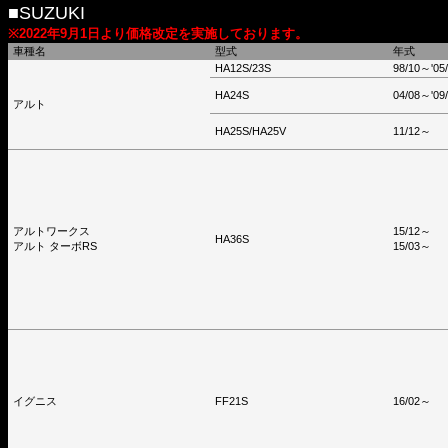
■SUZUKI
※2022年9月1日より価格改定を実施しております。
車種名
型式
年式
HA12S/23S
98/10～'05
HA24S
04/08～'09
アルト
HA25S/HA25V
11/12～
アルトワークス
15/12～
HA36S
アルト ターボRS
15/03～
イグニス
FF21S
16/02～