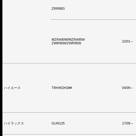
ZRR80G
MZRA90W/MZRA95W
22/01～
ZWR90W/ZWR95W
ハイエース
TRH/KDH2##
04/09～
ハイラックス
GUN125
17/09～