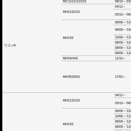
MC11/21/12/22S
98/10～'03
04/12～
MH21S/22S
03/10～'08
08/09～'12
08/09～'10
10/06～'12
MH23S
08/09～'12
ワゴンR
08/09～'12
08/09～'12
MH34/44S
12/10～
MH35S/55S
17/02～
04/12～
MH21S/22S
03/10～'08
08/09～'10
10/06～'12
08/09～'12
MH23S
08/09～'12