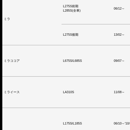
L275S前期
06/12～
L285S(全車)
ミラ
L275S後期
13/02～
ミラココア
L675S/L685S
09/07～
ミライース
LA310S
11/08～
L175S/L185S
06/10～'10/