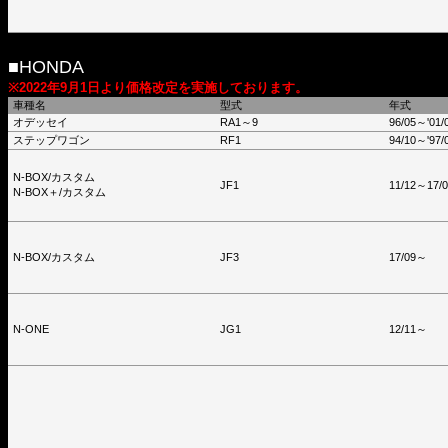
■HONDA
※2022年9月1日より価格改定を実施しております。
車種名
型式
年式
オデッセイ
RA1～9
96/05～'01/
ステップワゴン
RF1
94/10～'97/
N-BOX/カスタム
JF1
11/12～17/
N-BOX＋/カスタム
N-BOX/カスタム
JF3
17/09～
N-ONE
JG1
12/11～