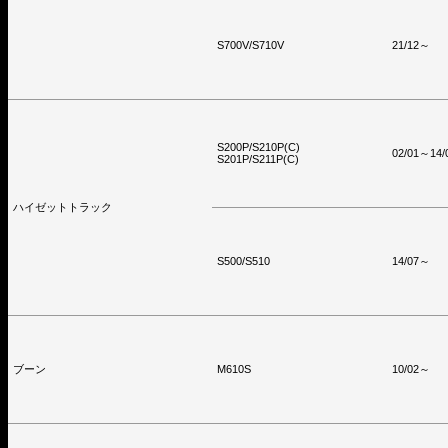
S700V/S710V
21/12～
S200P/S210P(C)
02/01～14/
S201P/S211P(C)
ハイゼットトラック
S500/S510
14/07～
ブーン
M610S
10/02～