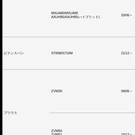
MXUA80/MXUA85
20/06～
AXUH85/AXUH85(ハイブリッド)
ピクシスバン
S700M/S710M
21/12～
ZVW30
09/05～
プリウス
ZVW50
ZVW51
15/12～