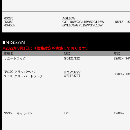
RX270
AGL10W
RX350
GGL10W/GGL15W/GGL16W
08/12～15
RX450h
GYL10W/GYL15W/GYL16W
■NISSAN
※2022年9月1日より価格改定を実施しております。
車種名
型式
年式
サニートラック
GB121/122
72/02～'94/
NV100 クリッパーバン
U71V/U72V
03/09～'13/
U71T/U72T
NT100 クリッパートラック
NV350 キャラバン
E26
12/06～