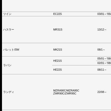
ツイン
EC22S
03/01～'05
ハスラー
MR31S
13/12～
パレット/SW
MK21S
08/1～
05/01～'08
HE21S
02/01～'08
ラパン
HE22S
08/11～
MZRA90C/MZRA95C
ランディ
22/08～
ZWR90C/ZWR95C