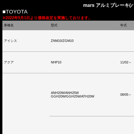
mars アルミブレーキ
■TOYOTA
※2022年9月1日より価格改定を実施しております。
車種名
型式
年式
アイシス
ZNM10/ZGM10
アクア
NHP10
11/02～
ANH20W/ANH25W
08/05～
GGH20W/GGH25W/ATH20W