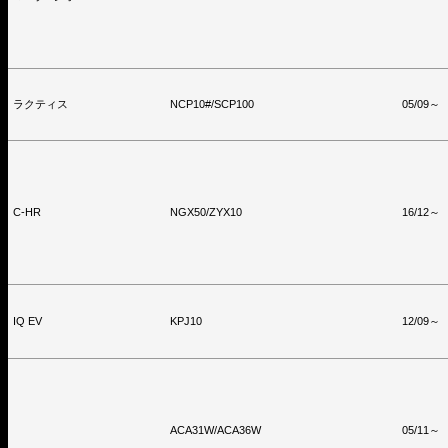
ラクティス
NCP10#/SCP100
05/09～
C-HR
NGX50/ZYX10
16/12～
IQ EV
KPJ10
12/09～
ACA31W/ACA36W
05/11～