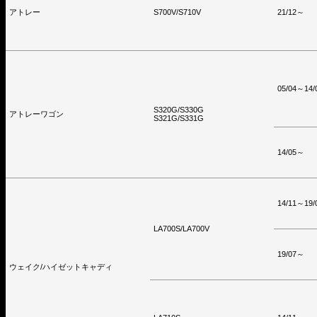
アトレー
S700V/S710V
21/12～
05/04～14/
S320G/S330G
アトレーワゴン
S321G/S331G
14/05～
14/11～19/
LA700S/LA700V
19/07～
ウェイク/ハイゼットキャディ