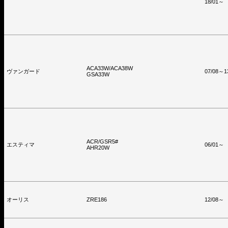
18/01～
ACA33W/ACA38W
ヴァンガード
07/08～1
GSA33W
ACR/GSR5#
エスティマ
06/01～
AHR20W
オーリス
ZRE186
12/08～