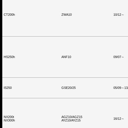
CT200h
ZWA10
10/12～
HS250h
ANF10
09/07～
IS250
GSE20/25
05/09～13
NX200t
AGZ10/AGZ15
16/12～
NX300h
AYZ10/AYZ15