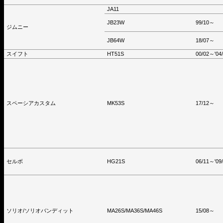
JA11
JB23W
99/10～
ジムニー
JB64W
18/07～
スイフト
HT51S
00/02～'04
スペーシアカスタム
MK53S
17/12～
セルボ
HG21S
06/11～'09
ソリオ/ソリオバンディット
MA26S/MA36S/MA46S
15/08～