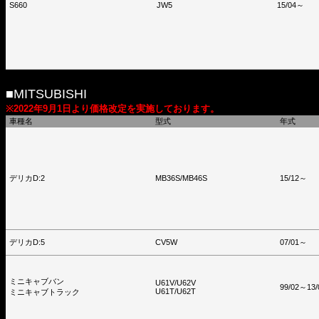
S660
JW5
15/04～
■MITSUBISHI
※2022年9月1日より価格改定を実施しております。
車種名
型式
年式
デリカD:2
MB36S/MB46S
15/12～
デリカD:5
CV5W
07/01～
ミニキャブバン
U61V/U62V
99/02～13/
U61T/U62T
ミニキャブトラック