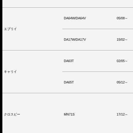
DA64W/DA64V
05/08～
エブリイ
DA17W/DA17V
15/02～
DA63T
02/05～
キャリイ
DA65T
05/12～
クロスビー
MN71S
17/12～