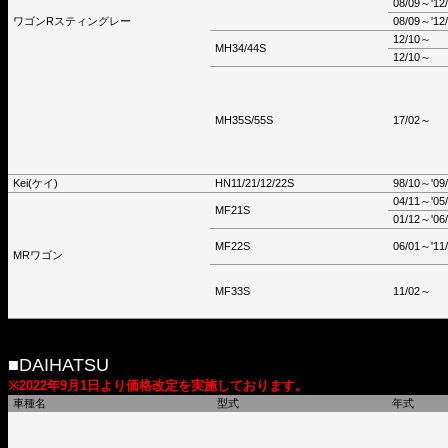
08/09～'12
ワゴンRスティングレー
08/09～'12
12/10～
MH34/44S
12/10～
MH35S/55S
17/02～
Kei(ケイ)
HN11/21/12/22S
98/10～'09
04/11～'05
MF21S
01/12～'06
MF22S
06/01～'11
MRワゴン
MF33S
11/02～
■DAIHATSU
※2022年9月1日より価格改定を実施しております。
車種名
型式
年式