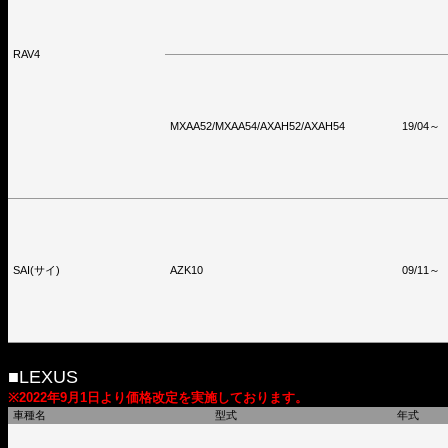
RAV4
MXAA52/MXAA54/AXAH52/AXAH54
19/04～
SAI(サイ)
AZK10
09/11～
■LEXUS
※2022年9月1日より価格改定を実施しております。
車種名
型式
年式