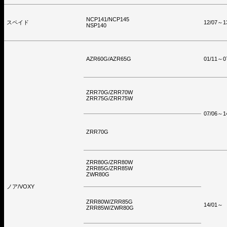
NCP141/NCP145
スペイド
12/07～1
NSP140
AZR60G/AZR65G
01/11～0
ZRR70G/ZRR70W
ZRR75G/ZRR75W
07/06～1
ZRR70G
ZRR80G/ZRR80W
ZRR85G/ZRR85W
ZWR80G
ノア/VOXY
ZRR80W/ZRR85G
14/01～
ZRR85W/ZWR80G